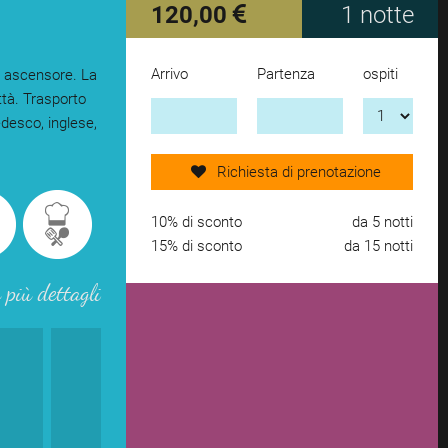
120,00
1 notte
Arrivo
Partenza
ospiti
a ascensore. La
Manda ora la richiesta
ttà. Trasporto
edesco, inglese,
aggiungi un altro alloggio
Richiesta di prenotazione
rimuovi dalla lista dei preferiti
10% di sconto
da 5 notti
15% di sconto
da 15 notti
 più dettagli