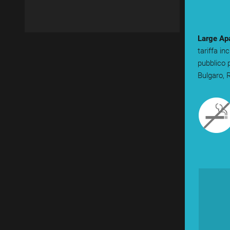
Large Ap
tariffa in
pubblico 
Bulgaro,