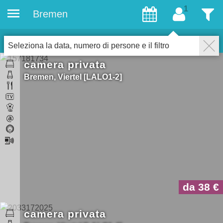
Bremen
ospiti
Filtro
2
Alloggi
Chiudere
Seleziona la data, numero di persone e il filtro
camera privata
Bremen
Viertel
LALO1-2
da 38
camera privata