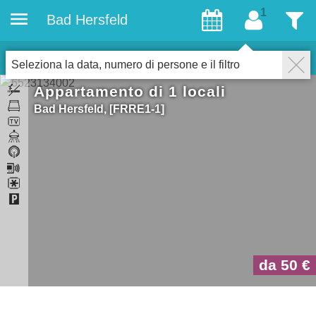
Bad Hersfeld
ospiti
Filtro
1
Alloggi
Chiudere
Seleziona la data, numero di persone e il filtro
Appartamento di 1 locali
Bad Hersfeld
FRRE1-1
da 50