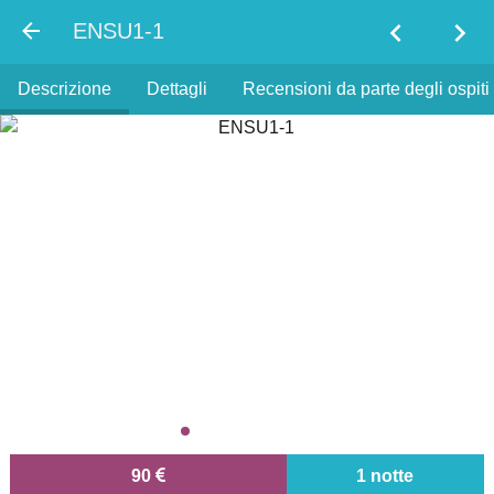
chevron_left
chevron_right
ENSU1-1
Descrizione
Dettagli
Recensioni da parte degli ospiti 
90
1 notte